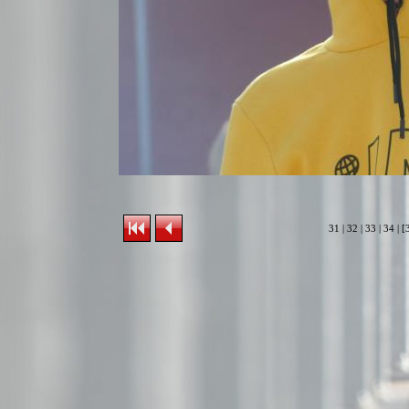
31
|
32
|
33
|
34
| [