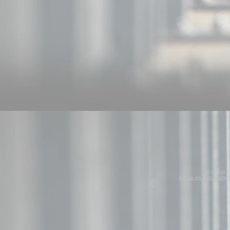
Erzeugt m
Arclab.de - Software