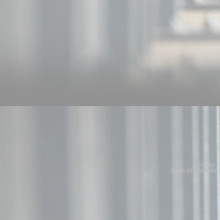
Erzeugt m
Arclab.de - Software