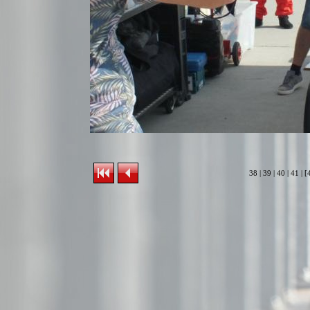
38
|
39
|
40
|
41
| [